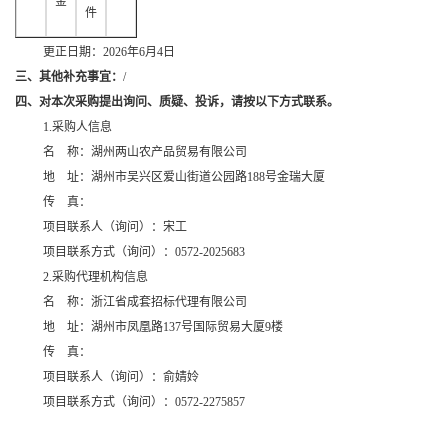
金
件
更正日期：
2026年
6
月
4
日
三、其他补充事宜
：
/
四、对本次采购提出询问、质疑、投诉，请按以下方式联系。
1.采购人信息
名
称：
湖州两山农产品贸易有限公司
地
址：湖州市吴兴区爱山街道公园路188号金瑞大厦
传
真：
项目联系人（询问）：
宋工
项目联系方式（询问）：
0572
-2025683
2.采购代理机构信息
名
称：浙江省成套招标代理有限公司
地
址：湖州市凤凰路137号国际贸易大厦9楼
传
真：
项目联系人（询问）：俞婧姈
项目联系方式（询问）：
0572-2275857