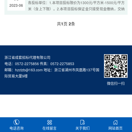
各投标单位：1.本项目投标限价为1300元/平方米-1500元/平方
2023-06
米（含上下限）。2.本项目投标保证金只接受现金缴纳，交纳
方式：转账或网银或电汇等。 本次澄清的内容作为招标文件中
的组成部分，与招标文...
共
1
页
2
条
浙江省成套招标代理有限公司
电话：0572-2275856 传真：0572-2275853
邮箱：hzctzb@163.com 地址：浙江省湖州市凤凰路137号国
际贸易大厦9楼
微信扫一扫
电话咨询
在线留言
关于我们
网站首页