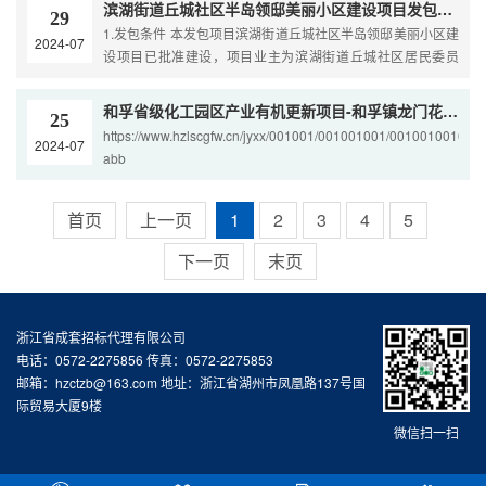
滨湖街道丘城社区半岛领邸美丽小区建设项目发包公告
29
1.发包条件 本发包项目滨湖街道丘城社区半岛领邸美丽小区建
2024-07
设项目已批准建设，项目业主为滨湖街道丘城社区居民委员
会，计划建设投资估价约20万元 ，发包人为滨湖街道
和孚省级化工园区产业有机更新项目-和孚镇龙门花苑美丽小区改造工程
25
https://www.hzlscgfw.cn/jyxx/001001/001001001/001001001001
2024-07
abb
首页
上一页
1
2
3
4
5
下一页
末页
浙江省成套招标代理有限公司
电话：0572-2275856 传真：0572-2275853
邮箱：hzctzb@163.com 地址：浙江省湖州市凤凰路137号国
际贸易大厦9楼
微信扫一扫