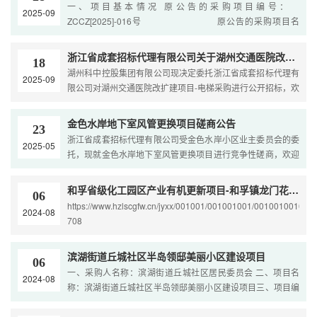
一、项目基本情况 原公告的采购项目编号：
2025-09
ZCCZ[2025]-016号 原公告的采购项目名
称：湖州交通医院改扩建项目-电梯采购
浙江省成套招标代理有限公司关于湖州交通医院改扩建项目-电梯采购的公开招标公告
18
湖州科中控股集团有限公司现决定委托浙江省成套招标代理有
2025-09
限公司对湖州交通医院改扩建项目-电梯采购进行公开招标，欢
迎符合条件的投标人参加投标。一、招标项目名称（一）
金色水岸地下室风管更换项目磋商公告
23
浙江省成套招标代理有限公司受金色水岸小区业主委员会的委
2025-05
托，现就金色水岸地下室风管更换项目进行竞争性磋商，欢迎
国内合格的供应商前来参加磋商。一、项目编号：ZCCZ
和孚省级化工园区产业有机更新项目-和孚镇龙门花苑美丽小区改造工程
06
https://www.hzlscgfw.cn/jyxx/001001/001001001/001001001003
2024-08
708
滨湖街道丘城社区半岛领邸美丽小区建设项目
06
一、采购人名称：滨湖街道丘城社区居民委员会 二、项目名
2024-08
称：滨湖街道丘城社区半岛领邸美丽小区建设项目三、项目编
号：ZCCZ[2024]-067四、公告发布日期：2