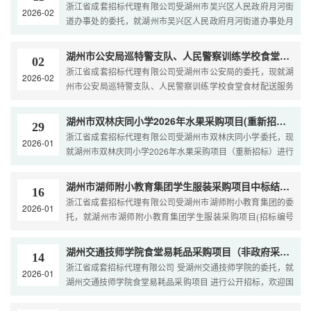
浙江省成套招标代理有限公司受湖州市吴兴区人民政府月河街
2026-02
道办事处的委托，就湖州市吴兴区人民政府月河街道办事处月
河街道东湖家园社区幸福邻里中心社会化运营服务采购项目
湖州市公安局巡特警支队、人民警察训练学校食堂食材配送服务项目（非政府采购）磋商公告
02
浙江省成套招标代理有限公司受湖州市公安局的委托，现就湖
2026-02
州市公安局巡特警支队、人民警察训练学校食堂食材配送服务
项目（非政府采购）进行竞争性磋商，欢迎国内合格的供应
湖州市双林庆同小学2026年水果采购项目(重新招标）（非政府采购）招标公告
29
浙江省成套招标代理有限公司受湖州市双林庆同小学委托，现
2026-01
就湖州市双林庆同小学2026年水果采购项目（重新招标）进行
公开招标，欢迎国内合格的投标人前来参加投标。一、
湖州市湖师附小教育集团学生服装采购项目中标结果公告
16
浙江省成套招标代理有限公司受湖州市湖师附小教育集团的委
2026-01
托，就湖州市湖师附小教育集团学生服装采购项目(招标编号
为：ZCCZ[2025]-135招标文件)，于202
湖州交通技师学院食堂易耗品采购项目（非政府采购）招标公告
14
浙江省成套招标代理有限公司 受湖州交通技师学院的委托，就
2026-01
湖州交通技师学院食堂易耗品采购项目 进行公开招标，欢迎国
内合格的投标人前来参加招标。一、磋商项目编号：Z